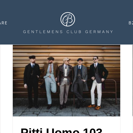
ARE
B
Pitti Uomo 103 –