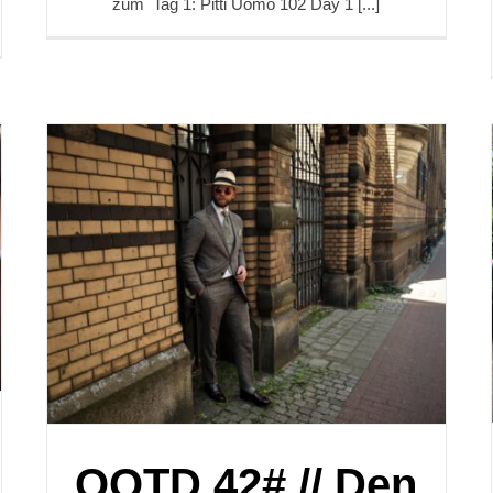
zum Tag 1: Pitti Uomo 102 Day 1 [...]
OOTD 42# // Den