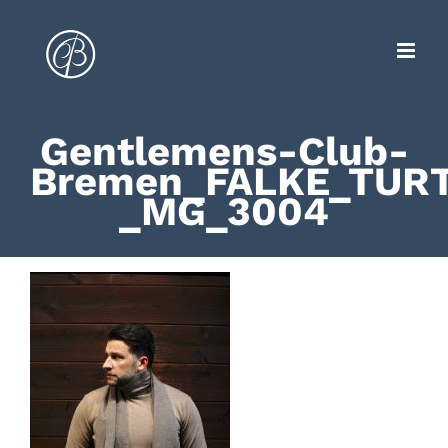
Zum
Inhalt
springen
Gentlemens-Club-
Bremen_FALKE_TUR
_MG_3004