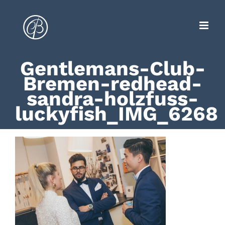
Zum
Inhalt
springen
Gentlemans-Club-
Bremen-redhead-
sandra-holzfuss-
luckyfish_IMG_6268