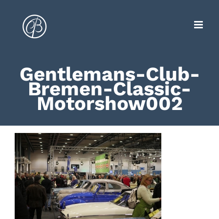
Zum
Inhalt
springen
Gentlemans-Club-
Bremen-Classic-
Motorshow002