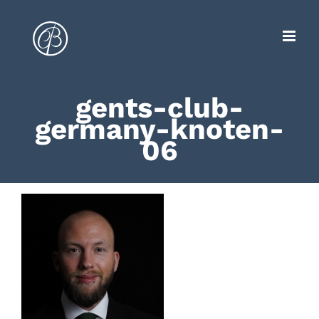
Zum
Inhalt
springen
gents-club-
germany-knoten-
06